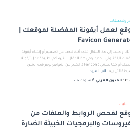
ج وتطبيقات
قع لعمل أيقونة المفضلة لموقعك |
Favicon Generat
أنك وصلت إلى هذا المقال فلابد أنك تبحث عن تصميم أو إنشاء أيقونة
عك الإلكتروني الجديد، وفي هذا المقال سنزودكم بطريقة عمل أيقونة
المفضلة أو كما تسمى ( Favicon ). الكثير من المواقع توفر هذه الميزة
يطة التي ربما
اقرأ المزيد
سطة
المدون العربي
،
6 سنوات
منذ
 سايت
قع لفحص الروابط والملفات من
فيروسات والبرمجيات الخبيثة الضارة