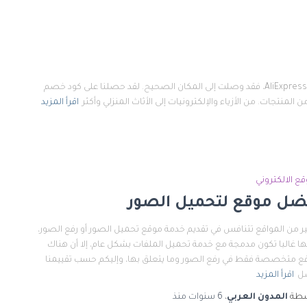
إذا كنت تبحث عن فرصة لتوفير المال على مشترياتك القادمة من AliExpress، فقد وصلت إلى المكان الصحيح. لقد حصلنا على كود خصم
نتجات. من الأزياء والإلكترونيات إلى الأثاث المنزلي وأكثر
اقرأ المزيد
قع الالكتروني
ضل موقع لتحميل الصور
ير من المواقع تتنافس في تقديم خدمة موقع تحميل الصور أو رفع الصور،
أنها غالبا تكون مدمجة مع خدمة تحميل الملفات بشكل عام، إلا أن هناك
ع متخصصة فقط في رفع الصور وما يتعلق بها، وإليكم حسب تقييمنا
ل
اقرأ المزيد
سطة
المدون العربي
،
6 سنوات
منذ