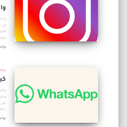
وال
إذا 
في ب
المس
براب
بوا
برام
كي
واتس
ومع 
على 
خطوا
بوا