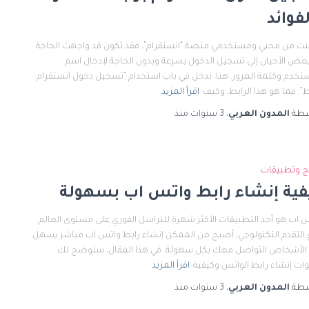
فوائد
كنت من محبي ومستخدمي منصة “انستقرام”، فقد تكون قد واجهت الحاجة
عض الأحيان إلى تسجيل الدخول بسرعة وبدون الحاجة لإدخال اسم
تخدم وكلمة المرور. هنا، ندخل في باب استخدام “تسجيل دخول انستقرام
ط”. فما هو هذا الرابط، وكيف
اقرأ المزيد
سطة
المدون العربي
،
3 سنوات
منذ
ج وتطبيقات
فية إنشاء رابط واتس اب بسهولة
 اب هو أحد التطبيقات الأكثر شهرة للتراسل الفوري على مستوى العالم.
التقدم التكنولوجي، أصبح من الممكن إنشاء رابط واتس اب مباشر يسهل
الأشخاص التواصل معك بكل سهولة. في هذا المقال، سنوضح لك
ت إنشاء رابط الواتس وكيفية
اقرأ المزيد
سطة
المدون العربي
،
3 سنوات
منذ