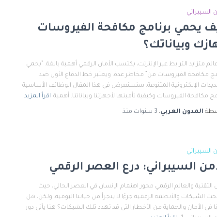
ن السيبراني
ف يحمي برنامج مكافحة الفيروسات
ازك وبياناتك؟
الم متزايد الترابط عبر الإنترنت، يكتسب الأمان الرقمي أهمية بالغة. “يحمي
مج مكافحة الفيروسات من” مخاطر عدة، ويعتبر خط الدفاع الأول ضد
ديدات الإلكترونية المتنوعة. سنستعرض في هذا المقال الوظائف الأساسية
مج مكافحة الفيروسات وكيفية تأمينها لأجهزتنا وبياناتنا. أهمية
اقرأ المزيد
سطة
المدون العربي
،
3 سنوات
منذ
ن السيبراني
أمن السيبراني: درع العصر الرقمي
التقنية والعالم الرقمي محور اهتمام الإنسان في العصر الحالي، حيث
ت الشبكات والأنظمة الرقمية جزءًا لا يتجزأ من حياتنا اليومية. ولكن، هل
ا في الأمان والحماية من الأخطار التي قد تهدد تلك الشبكات؟ هنا يأتي دور