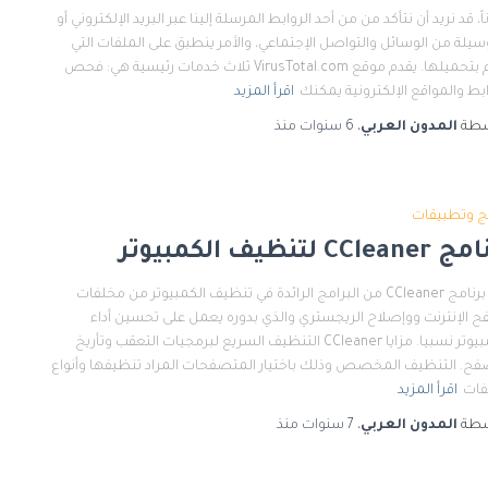
اً، قد نريد أن نتأكد من من أحد الروابط المرسلة إلينا عبر البريد الإلكتروني أو
سيلة من الوسائل والتواصل الإجتماعي، والأمر ينطبق على الملفات التي
نقوم بتحميلها. يقدم موقع VirusTotal.com ثلاث خدمات رئيسية هي: فحص
ابط والمواقع الإلكترونية يمكنك
اقرأ المزيد
سطة
المدون العربي
،
6 سنوات
منذ
ج وتطبيقات
CClea لتنظيف الكمبيوتر
يعد برنامج CCleaner من البرامج الرائدة في تنظيف الكمبيوتر من مخلفات
 الإنترنت ووإصلاح الريجستري والذي بدوره يعمل على تحسين أداء
الكمبيوتر نسبيا. مزايا CCleaner التنظيف السريع لبرمجيات التعقب وتأريخ
فح. التنظيف المخصص وذلك باختيار المتصفحات المراد تنظيفها وأنواع
فات
اقرأ المزيد
سطة
المدون العربي
،
7 سنوات
منذ