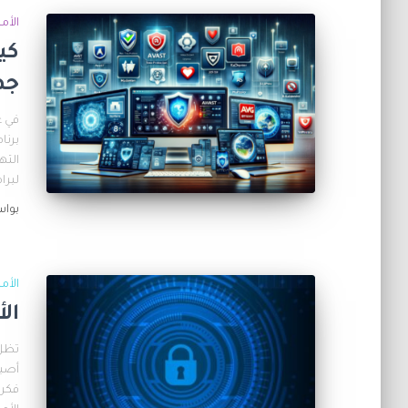
الأم
كي
جه
في ع
برنا
الته
لبرا
بوا
الأم
ال
تظل 
أصبح
فكرن