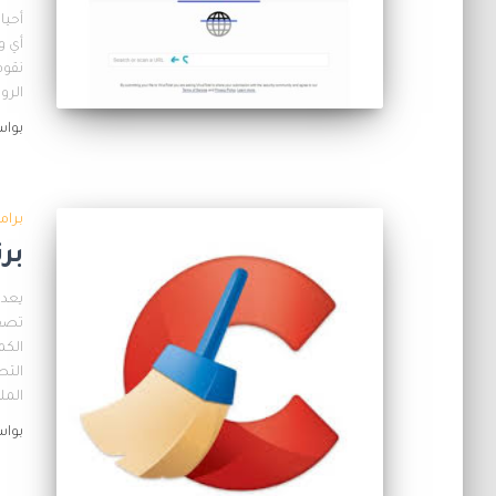
أحيان
أي و
الرو
بوا
برام
برنامج ner
تصفح
التص
المل
بوا