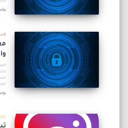
الأمن
بوا
الأم
مع
وا
العي
يكشف
تشغل
المع
بوا
برام
تس