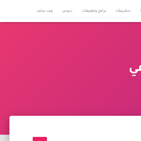
سكريبتات
برامج وتطبيقات
دروس
ويب سايت
ي