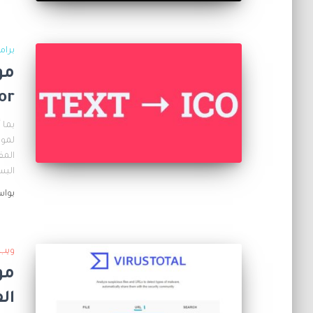
برام
مو
or
بما 
لموق
البس
بوا
ويب
مو
ال