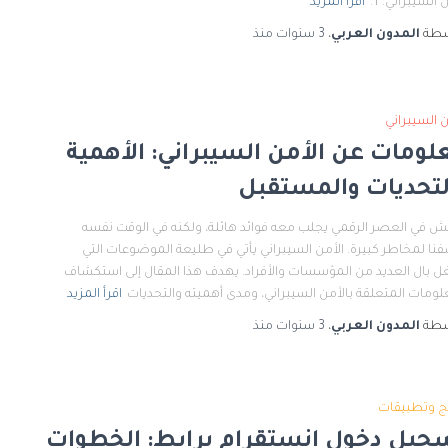
 السيبراني. 1.
اقرأ المزيد
سطة
المدون العربي
،
3 سنوات
منذ
ن السيبراني
لومات عن الأمن السيبراني: الأهمية
لتحديات والمستقبل
ش في العصر الرقمي يجلب معه فوائد هائلة، ولكنه في الوقت نفسه
نا لمخاطر كبيرة. الأمن السيبراني يأتي في طليعة الموضوعات التي
 بال العديد من المؤسسات والأفراد. يهدف هذا المقال إلى استكشاف
لومات المتعلقة بالأمن السيبراني، ومدى أهميته والتحديات
اقرأ المزيد
سطة
المدون العربي
،
3 سنوات
منذ
ج وتطبيقات
جيل دخول انستقرام برابط: الخطوات