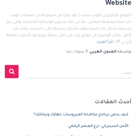
Website
الموقع الإلكتروني (الويب سايت)، هو عبارة عن مجموعة من صفحات الويب
ذات صلة ببعضها البعض، بما في ذلك محتوى الوسائط المتعددة، والتي يتم
تحديدها بشكل عام باسم نطاق مشترك ونشرها على خادم ويب واحد على
الأقل. يمكن الوصول إلى موقع ويب من خلال شبكة بروتوكول الإنترنت العامة
(آي بي IP)،
اقرأ المزيد
بواسطة
المدون العربي
،
9 سنوات
منذ
ا
بحث …
ل
ب
ح
ث
أحدث المقالات
ع
ن
كيف يحمي برنامج مكافحة الفيروسات جهازك وبياناتك؟
:
الأمن السيبراني: درع العصر الرقمي