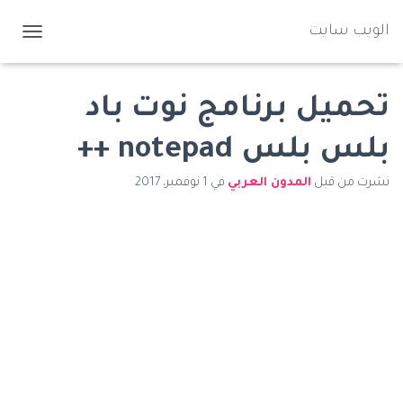
الويب سايت
ت
ب
د
ي
تحميل برنامج نوت باد
ل
ا
بلس بلس notepad ++
ل
ت
نشرت من قبل
المدون العربي
في
1 نوفمبر، 2017
ن
ق
ل