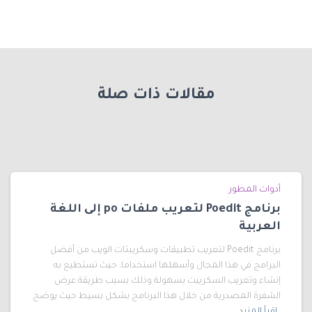
مقالات ذات صلة
أدوات المطور
برنامج Poedit لتعريب ملفات po إلى اللغة
العربية
برنامج Poedit لتعريب تطبيقات وسكريبتات الويب من أفضل
البرامج في هذا المجال وأسهلها استخداما، حيث تستطيع به
إنشاء وتعريب السكريبت بسهولة وذلك بسبب طريقة عرض
الشفرة المصدرية من خلال هذا البرنامج بشكل بسيط حيث يوضح